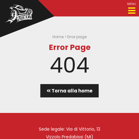
MENU
Home
>
Error page
Error Page
404
Torna alla home
Sede legale: Via di Vittorio, 13
Vizzolo Predabissi (MI)