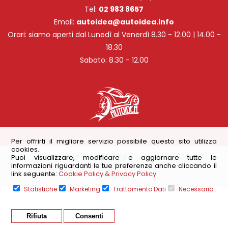
Tel:
02 983 8657
Email:
autoidea@autoidea.info
Orari: siamo aperti dal Lunedì al Venerdì 8.30 - 12.00 | 14.00 -
18.30
Sabato: 8.30 - 12.00
Per offrirti il migliore servizio possibile questo sito utilizza
cookies.
Sitemap
|
Privacy Policy
| Copyright © 2026
Puoi visualizzare, modificare e aggiornare tutte le
informazioni riguardanti le tue preferenze anche cliccando il
Autoidea | Website by
Grazioli Design “Only for
link seguente:
Cookie Policy & Privacy Policy
Dreamers”
Statistiche
Marketing
Trattamento Dati
Necessario
Rifiuta
Consenti